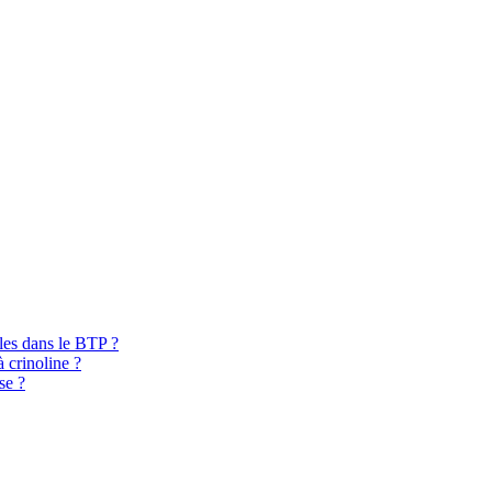
bles dans le BTP ?
à crinoline ?
se ?