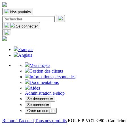
Nos produits
Se connecter
Français
Anglais
Mes projets
Gestion des clients
Informations personnelles
Documentations
Aides
Administration e-shop
Se déconnecter
Se connecter
Créer un compte
Retour à l’accueil
Tous nos produits
ROUE PIVOT Ø80 - Caoutchouc