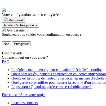
Votre configuration est bien enregitrée
Mon projet
Ajouter d’autres produits
Avertissement
Souhaitez-vous valider votre configuration en cours ?
Non
Enregistrer
Besoin d’aide ?
Comment peut-on vous aider ?
FAQ
La réglementation en vigueur en matière d’échelle à crinoline
Quels sont les équipements de protection collective indispensa
Quelle est la norme de hauteur à respecter en matière d’échelle 
Quel garde-corps utiliser pour assurer la sécurité d’un toit-terras
Législation : Quand un garde-corps est-il obligatoire ?
Être conseillé sur votre projet
Liste des contacts