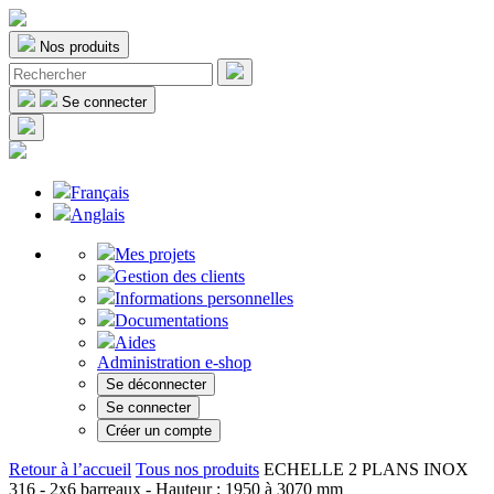
Nos produits
Se connecter
Français
Anglais
Mes projets
Gestion des clients
Informations personnelles
Documentations
Aides
Administration e-shop
Se déconnecter
Se connecter
Créer un compte
Retour à l’accueil
Tous nos produits
ECHELLE 2 PLANS INOX
316 - 2x6 barreaux - Hauteur : 1950 à 3070 mm