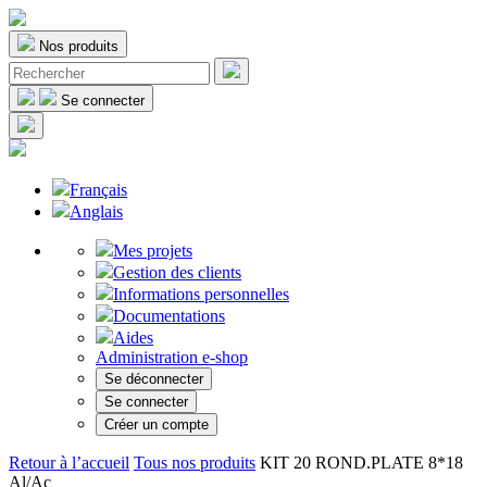
Nos produits
Se connecter
Français
Anglais
Mes projets
Gestion des clients
Informations personnelles
Documentations
Aides
Administration e-shop
Se déconnecter
Se connecter
Créer un compte
Retour à l’accueil
Tous nos produits
KIT 20 ROND.PLATE 8*18
Al/Ac