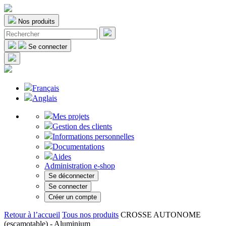
Nos produits
Se connecter
Français
Anglais
Mes projets
Gestion des clients
Informations personnelles
Documentations
Aides
Administration e-shop
Se déconnecter
Se connecter
Créer un compte
Retour à l’accueil
Tous nos produits
CROSSE AUTONOME
(escamotable) - Aluminium