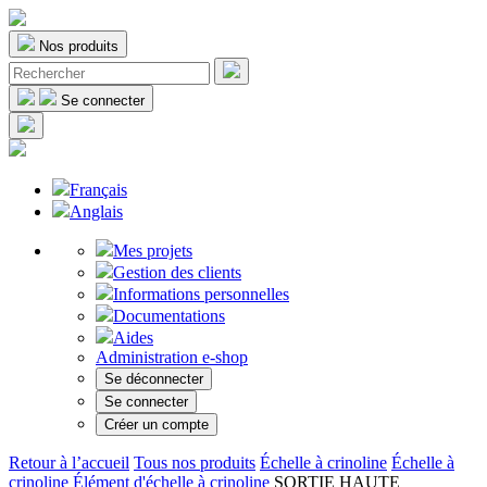
Nos produits
Se connecter
Français
Anglais
Mes projets
Gestion des clients
Informations personnelles
Documentations
Aides
Administration e-shop
Se déconnecter
Se connecter
Créer un compte
Retour à l’accueil
Tous nos produits
Échelle à crinoline
Échelle à
crinoline
Élément d'échelle à crinoline
SORTIE HAUTE