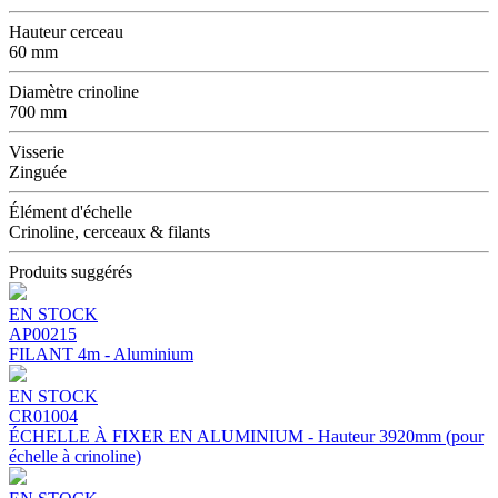
Hauteur cerceau
60 mm
Diamètre crinoline
700 mm
Visserie
Zinguée
Élément d'échelle
Crinoline, cerceaux & filants
Produits suggérés
EN STOCK
AP00215
FILANT 4m - Aluminium
EN STOCK
CR01004
ÉCHELLE À FIXER EN ALUMINIUM - Hauteur 3920mm (pour
échelle à crinoline)