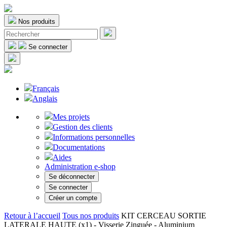
Nos produits
Se connecter
Français
Anglais
Mes projets
Gestion des clients
Informations personnelles
Documentations
Aides
Administration e-shop
Se déconnecter
Se connecter
Créer un compte
Retour à l’accueil
Tous nos produits
KIT CERCEAU SORTIE
LATERALE HAUTE (x1) - Visserie Zinguée - Aluminium