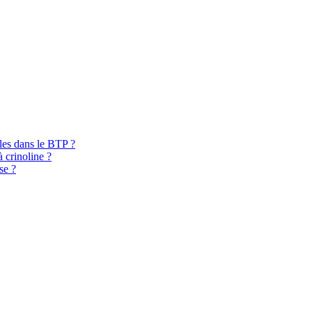
bles dans le BTP ?
à crinoline ?
se ?