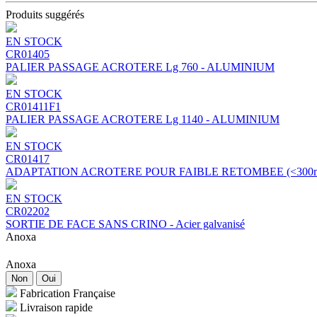
Produits suggérés
EN STOCK
CR01405
PALIER PASSAGE ACROTERE Lg 760 - ALUMINIUM
EN STOCK
CR01411F1
PALIER PASSAGE ACROTERE Lg 1140 - ALUMINIUM
EN STOCK
CR01417
ADAPTATION ACROTERE POUR FAIBLE RETOMBEE (<300mm) - V
EN STOCK
CR02202
SORTIE DE FACE SANS CRINO - Acier galvanisé
Anoxa
Anoxa
Non
Oui
Fabrication Française
Livraison rapide