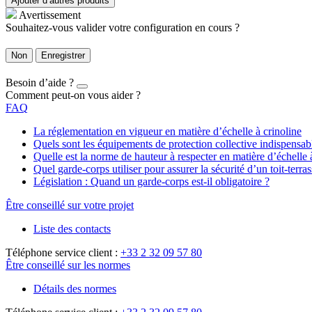
Ajouter d’autres produits
Avertissement
Souhaitez-vous valider votre configuration en cours ?
Non
Enregistrer
Besoin d’aide ?
Comment peut-on vous aider ?
FAQ
La réglementation en vigueur en matière d’échelle à crinoline
Quels sont les équipements de protection collective indispensa
Quelle est la norme de hauteur à respecter en matière d’échelle 
Quel garde-corps utiliser pour assurer la sécurité d’un toit-terras
Législation : Quand un garde-corps est-il obligatoire ?
Être conseillé sur votre projet
Liste des contacts
Téléphone service client :
+33 2 32 09 57 80
Être conseillé sur les normes
Détails des normes