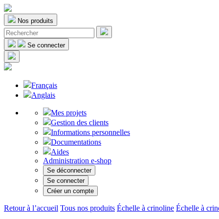
Nos produits
Se connecter
Français
Anglais
Mes projets
Gestion des clients
Informations personnelles
Documentations
Aides
Administration e-shop
Se déconnecter
Se connecter
Créer un compte
Retour à l’accueil
Tous nos produits
Échelle à crinoline
Échelle à crin