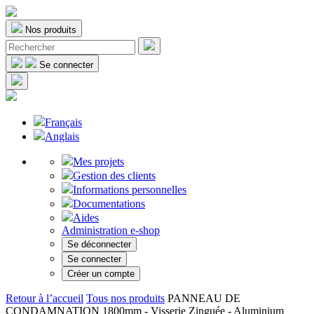
Nos produits
Se connecter
Français
Anglais
Mes projets
Gestion des clients
Informations personnelles
Documentations
Aides
Administration e-shop
Se déconnecter
Se connecter
Créer un compte
Retour à l’accueil
Tous nos produits
PANNEAU DE
CONDAMNATION 1800mm - Visserie Zinguée - Aluminium