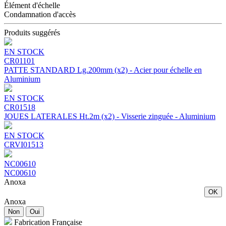
Élément d'échelle
Condamnation d'accès
Produits suggérés
EN STOCK
CR01101
PATTE STANDARD Lg.200mm (x2) - Acier pour échelle en
Aluminium
EN STOCK
CR01518
JOUES LATERALES Ht.2m (x2) - Visserie zinguée - Aluminium
EN STOCK
CRVI01513
NC00610
NC00610
Anoxa
OK
Anoxa
Non
Oui
Fabrication Française