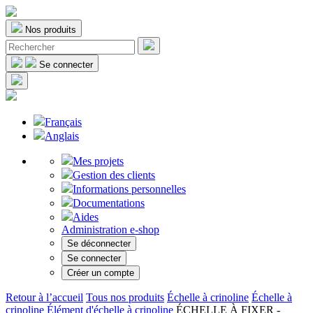
Nos produits
Se connecter
Français
Anglais
Mes projets
Gestion des clients
Informations personnelles
Documentations
Aides
Administration e-shop
Se déconnecter
Se connecter
Créer un compte
Retour à l’accueil
Tous nos produits
Échelle à crinoline
Échelle à
crinoline
Élément d'échelle à crinoline
ÉCHELLE À FIXER -