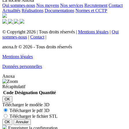
La société Anoxa
Qui sommes-nous
Nos moyens
Nos services
Recrutement
Contact
Actualités
Réalisations
Documentations
Normes et CCTP
©
Copyright
2026
|
Tous droits réservés
|
Mentions légales
|
Qui
sommes-nous
|
Contact
|
anoxa.fr © 2026 - Tous droits réservés
Mentions légales
Données personnelles
Anoxa
Récapitulatif
Code
Désignation
Quantité
OK
Télécharger le modèle 3D
Télécharger le pdf 3D
Télécharger le fichier STL
OK
Annuler
Enregistrer la configuration