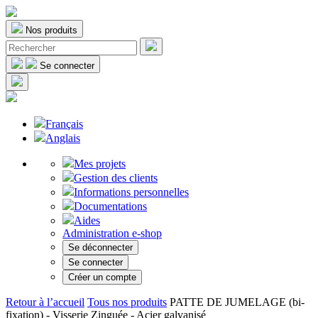
Nos produits
Se connecter
Français
Anglais
Mes projets
Gestion des clients
Informations personnelles
Documentations
Aides
Administration e-shop
Se déconnecter
Se connecter
Créer un compte
Retour à l’accueil
Tous nos produits
PATTE DE JUMELAGE (bi-
fixation) - Visserie Zinguée - Acier galvanisé