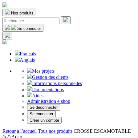
Nos produits
Se connecter
Français
Anglais
Mes projets
Gestion des clients
Informations personnelles
Documentations
Aides
Administration e-shop
Se déconnecter
Se connecter
Créer un compte
Retour à l’accueil
Tous nos produits
CROSSE ESCAMOTABLE
(x2) Acier