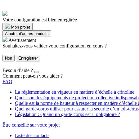
Votre configuration est bien enregitrée
Mon projet
Ajouter d’autres produits
Avertissement
Souhaitez-vous valider votre configuration en cours ?
Non
Enregistrer
Besoin d’aide ?
Comment peut-on vous aider ?
FAQ
La réglementation en vigueur en matière d’échelle à crinoline
Quels sont les équipements de protection collective indispensa
Quelle est la norme de hauteur à respecter en matière d’échelle 
Quel garde-corps utiliser pour assurer la sécurité d’un toit-terras
Législation : Quand un garde-corps est-il obligatoire ?
Être conseillé sur votre projet
Liste des contacts