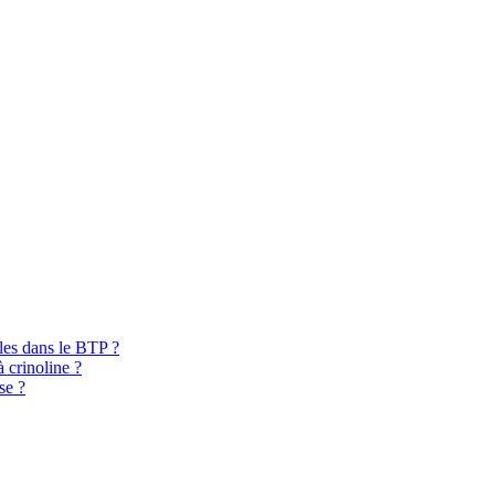
bles dans le BTP ?
à crinoline ?
se ?