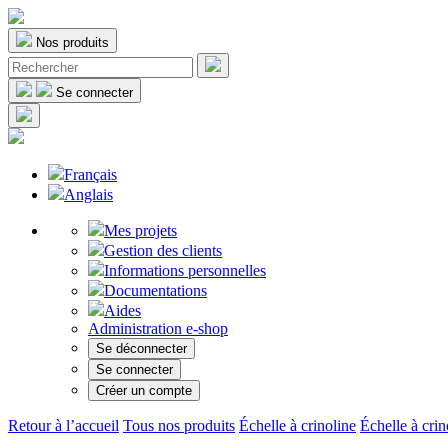
Nos produits
Se connecter
Français
Anglais
Mes projets
Gestion des clients
Informations personnelles
Documentations
Aides
Administration e-shop
Se déconnecter
Se connecter
Créer un compte
Retour à l’accueil
Tous nos produits
Échelle à crinoline
Échelle à crin