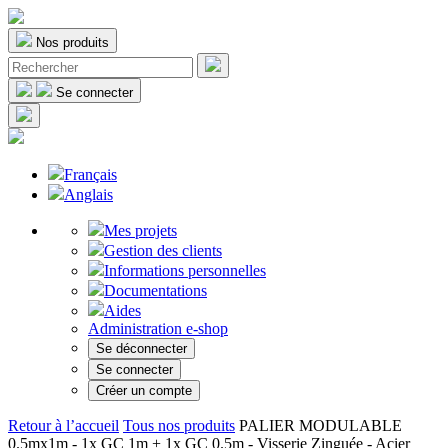
Nos produits
Se connecter
Français
Anglais
Mes projets
Gestion des clients
Informations personnelles
Documentations
Aides
Administration e-shop
Se déconnecter
Se connecter
Créer un compte
Retour à l’accueil
Tous nos produits
PALIER MODULABLE
0.5mx1m - 1x GC 1m + 1x GC 0.5m - Visserie Zinguée - Acier