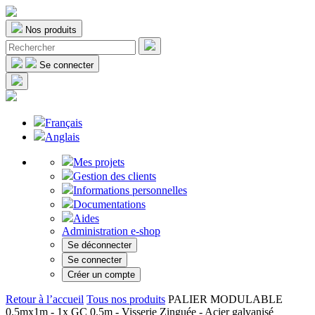
Nos produits
Se connecter
Français
Anglais
Mes projets
Gestion des clients
Informations personnelles
Documentations
Aides
Administration e-shop
Se déconnecter
Se connecter
Créer un compte
Retour à l’accueil
Tous nos produits
PALIER MODULABLE
0.5mx1m - 1x GC 0.5m - Visserie Zinguée - Acier galvanisé