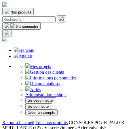
Nos produits
Se connecter
Français
Anglais
Mes projets
Gestion des clients
Informations personnelles
Documentations
Aides
Administration e-shop
Se déconnecter
Se connecter
Créer un compte
Retour à l’accueil
Tous nos produits
CONSOLES POUR PALIER
MODULABLE (x2) - Visserie zinguée - Acier galvanisé