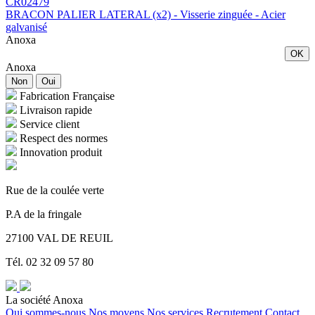
CR02479
BRACON PALIER LATERAL (x2) - Visserie zinguée - Acier
galvanisé
Anoxa
OK
Anoxa
Non
Oui
Fabrication Française
Livraison rapide
Service client
Respect des normes
Innovation produit
Rue de la coulée verte
P.A de la fringale
27100 VAL DE REUIL
Tél. 02 32 09 57 80
La société Anoxa
Qui sommes-nous
Nos moyens
Nos services
Recrutement
Contact