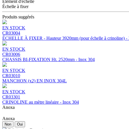
Élément d'échelle
Échelle à fixer
Produits suggérés
EN STOCK
CR03004
ÉCHELLE À FIXER - Hauteur 3920mm (pour échelle à crinoline) - 
EN STOCK
CR03006
CHASSIS BI-FIXATION Ht. 2520mm - Inox 304
EN STOCK
CR03010
MANCHON (x2) EN INOX 304L
EN STOCK
CR03301
CRINOLINE au mètre linéaire - Inox 304
Anoxa
Anoxa
Non
Oui