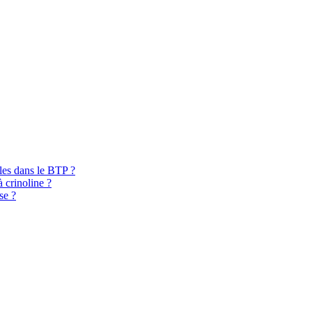
bles dans le BTP ?
à crinoline ?
se ?