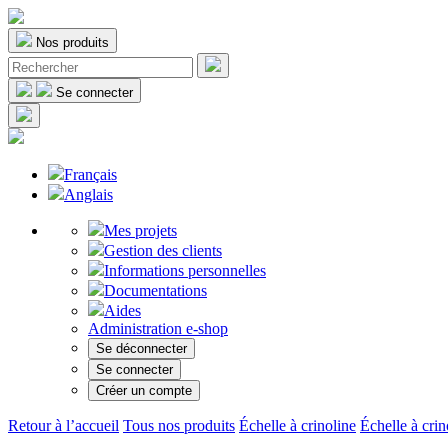
Nos produits
Se connecter
Français
Anglais
Mes projets
Gestion des clients
Informations personnelles
Documentations
Aides
Administration e-shop
Se déconnecter
Se connecter
Créer un compte
Retour à l’accueil
Tous nos produits
Échelle à crinoline
Échelle à crin