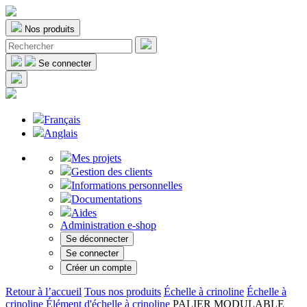
Nos produits
Se connecter
Français
Anglais
Mes projets
Gestion des clients
Informations personnelles
Documentations
Aides
Administration e-shop
Se déconnecter
Se connecter
Créer un compte
Retour à l’accueil
Tous nos produits
Échelle à crinoline
Échelle à
crinoline
Élément d'échelle à crinoline
PALIER MODULABLE