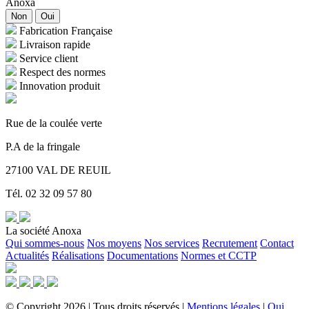
Anoxa
Non
Oui
Fabrication Française
Livraison rapide
Service client
Respect des normes
Innovation produit
Rue de la coulée verte
P.A de la fringale
27100 VAL DE REUIL
Tél. 02 32 09 57 80
La société Anoxa
Qui sommes-nous
Nos moyens
Nos services
Recrutement
Contact
Actualités
Réalisations
Documentations
Normes et CCTP
©
Copyright
2026
|
Tous droits réservés
|
Mentions légales
|
Qui