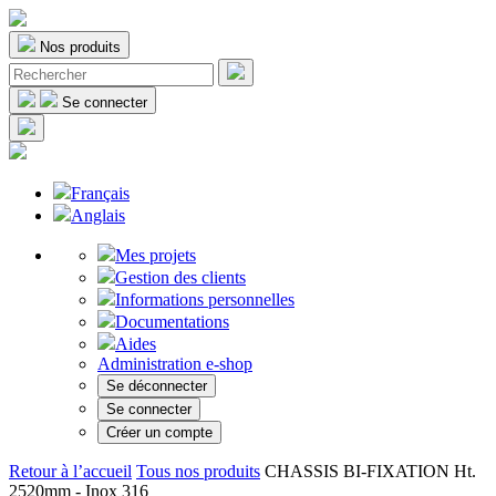
Nos produits
Se connecter
Français
Anglais
Mes projets
Gestion des clients
Informations personnelles
Documentations
Aides
Administration e-shop
Se déconnecter
Se connecter
Créer un compte
Retour à l’accueil
Tous nos produits
CHASSIS BI-FIXATION Ht.
2520mm - Inox 316