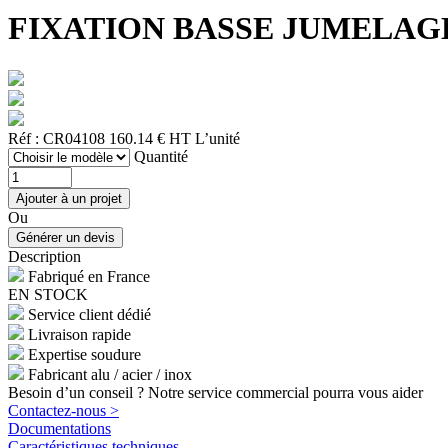
FIXATION BASSE JUMELAGE (bi
Réf : CR04108
160.14 € HT
L’unité
Quantité
Ou
Description
Fabriqué en France
EN STOCK
Service client dédié
Livraison rapide
Expertise soudure
Fabricant alu / acier / inox
Besoin d’un conseil ? Notre service commercial pourra vous aider
Contactez-nous >
Documentations
Caractéristiques techniques