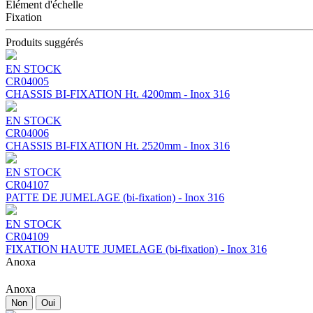
Élément d'échelle
Fixation
Produits suggérés
EN STOCK
CR04005
CHASSIS BI-FIXATION Ht. 4200mm - Inox 316
EN STOCK
CR04006
CHASSIS BI-FIXATION Ht. 2520mm - Inox 316
EN STOCK
CR04107
PATTE DE JUMELAGE (bi-fixation) - Inox 316
EN STOCK
CR04109
FIXATION HAUTE JUMELAGE (bi-fixation) - Inox 316
Anoxa
Anoxa
Non
Oui