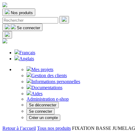
Nos produits
Se connecter
Français
Anglais
Mes projets
Gestion des clients
Informations personnelles
Documentations
Aides
Administration e-shop
Se déconnecter
Se connecter
Créer un compte
Retour à l’accueil
Tous nos produits
FIXATION BASSE JUMELAGE (bi