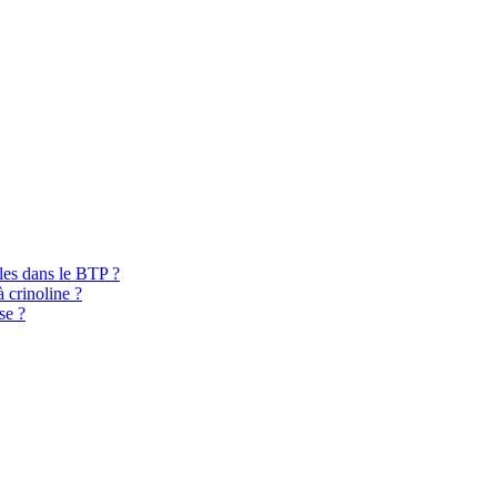
bles dans le BTP ?
à crinoline ?
se ?