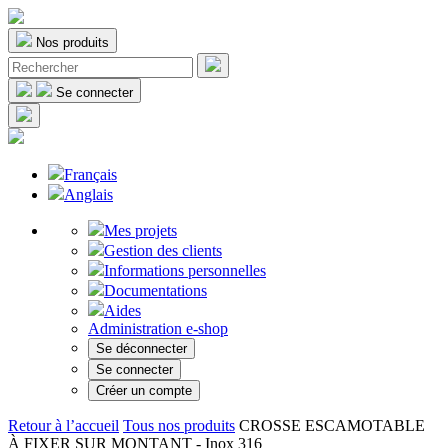
Nos produits
Se connecter
Français
Anglais
Mes projets
Gestion des clients
Informations personnelles
Documentations
Aides
Administration e-shop
Se déconnecter
Se connecter
Créer un compte
Retour à l’accueil
Tous nos produits
CROSSE ESCAMOTABLE
À FIXER SUR MONTANT - Inox 316