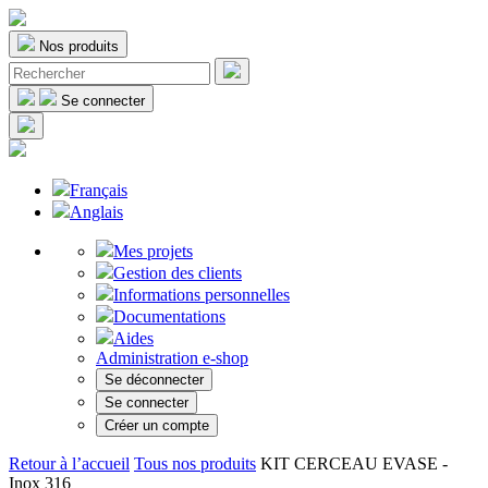
Nos produits
Se connecter
Français
Anglais
Mes projets
Gestion des clients
Informations personnelles
Documentations
Aides
Administration e-shop
Se déconnecter
Se connecter
Créer un compte
Retour à l’accueil
Tous nos produits
KIT CERCEAU EVASE -
Inox 316