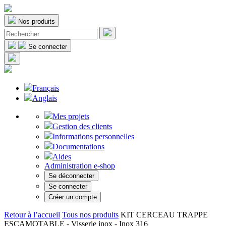
Nos produits
Se connecter
Français
Anglais
Mes projets
Gestion des clients
Informations personnelles
Documentations
Aides
Administration e-shop
Se déconnecter
Se connecter
Créer un compte
Retour à l’accueil
Tous nos produits
KIT CERCEAU TRAPPE
ESCAMOTABLE - Visserie inox - Inox 316