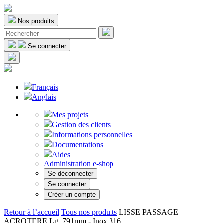
Nos produits
Se connecter
Français
Anglais
Mes projets
Gestion des clients
Informations personnelles
Documentations
Aides
Administration e-shop
Se déconnecter
Se connecter
Créer un compte
Retour à l’accueil
Tous nos produits
LISSE PASSAGE
ACROTERE Lg. 791mm - Inox 316