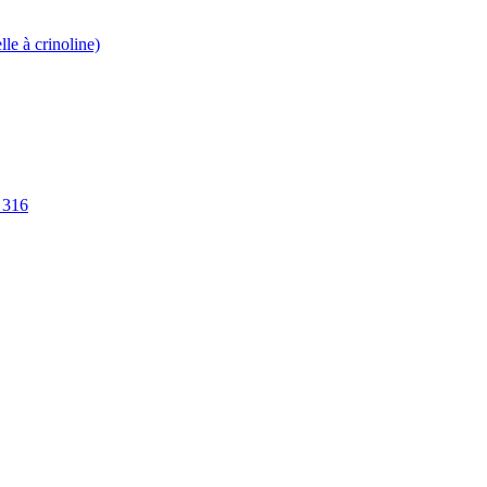
 à crinoline)
316