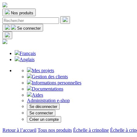
Nos produits
Se connecter
Français
Anglais
Mes projets
Gestion des clients
Informations personnelles
Documentations
Aides
Administration e-shop
Se déconnecter
Se connecter
Créer un compte
Retour à l’accueil
Tous nos produits
Échelle à crinoline
Échelle à crin