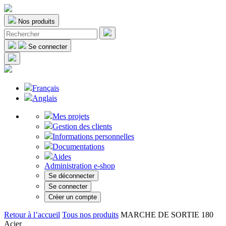
Nos produits
Se connecter
Français
Anglais
Mes projets
Gestion des clients
Informations personnelles
Documentations
Aides
Administration e-shop
Se déconnecter
Se connecter
Créer un compte
Retour à l’accueil
Tous nos produits
MARCHE DE SORTIE 180
Acier