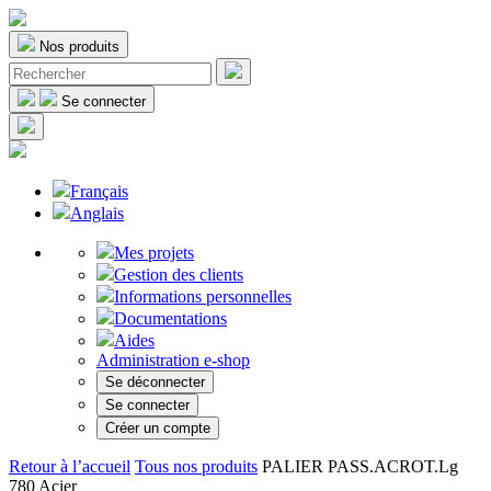
Nos produits
Se connecter
Français
Anglais
Mes projets
Gestion des clients
Informations personnelles
Documentations
Aides
Administration e-shop
Se déconnecter
Se connecter
Créer un compte
Retour à l’accueil
Tous nos produits
PALIER PASS.ACROT.Lg
780 Acier