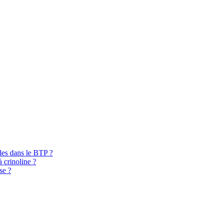
bles dans le BTP ?
à crinoline ?
se ?