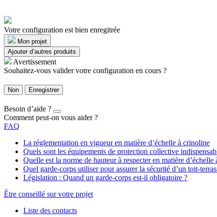
Votre configuration est bien enregitrée
Mon projet
Ajouter d’autres produits
Avertissement
Souhaitez-vous valider votre configuration en cours ?
Non
Enregistrer
Besoin d’aide ?
Comment peut-on vous aider ?
FAQ
La réglementation en vigueur en matière d’échelle à crinoline
Quels sont les équipements de protection collective indispensa
Quelle est la norme de hauteur à respecter en matière d’échelle 
Quel garde-corps utiliser pour assurer la sécurité d’un toit-terras
Législation : Quand un garde-corps est-il obligatoire ?
Être conseillé sur votre projet
Liste des contacts