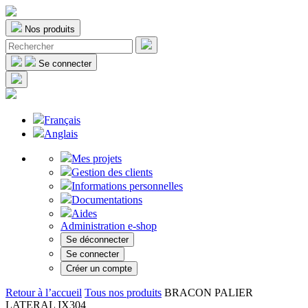
Nos produits
Se connecter
Français
Anglais
Mes projets
Gestion des clients
Informations personnelles
Documentations
Aides
Administration e-shop
Se déconnecter
Se connecter
Créer un compte
Retour à l’accueil
Tous nos produits
BRACON PALIER
LATERAL IX304