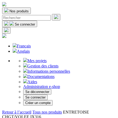
Nos produits
Se connecter
Français
Anglais
Mes projets
Gestion des clients
Informations personnelles
Documentations
Aides
Administration e-shop
Se déconnecter
Se connecter
Créer un compte
Retour à l’accueil
Tous nos produits
ENTRETOISE
CHGT/VOLEE IX316