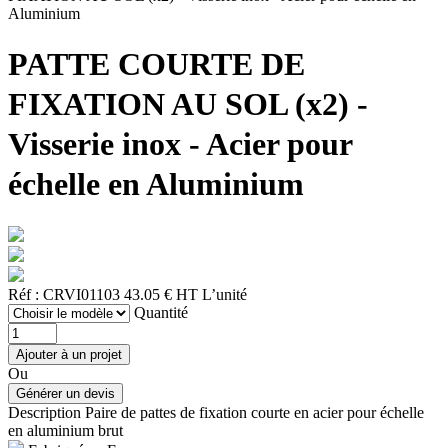
Aluminium
PATTE COURTE DE
FIXATION AU SOL (x2) -
Visserie inox - Acier pour
échelle en Aluminium
Réf : CRVI01103
43.05 € HT
L’unité
Quantité
Ou
Description
Paire de pattes de fixation courte en acier pour échelle
en aluminium brut