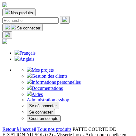
Nos produits
Se connecter
Français
Anglais
Mes projets
Gestion des clients
Informations personnelles
Documentations
Aides
Administration e-shop
Se déconnecter
Se connecter
Créer un compte
Retour à l’accueil
Tous nos produits
PATTE COURTE DE
FIXATION AU SOL (x2) - Visserie inox - Acier pour échelle en