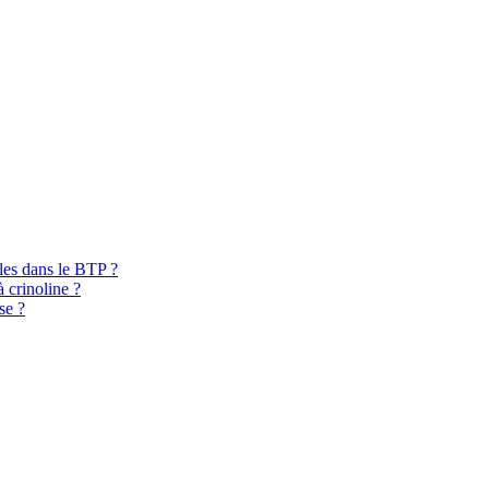
bles dans le BTP ?
à crinoline ?
se ?