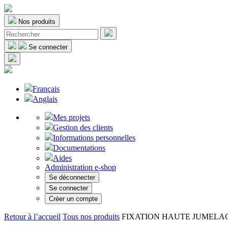
Nos produits
Se connecter
Français
Anglais
Mes projets
Gestion des clients
Informations personnelles
Documentations
Aides
Administration e-shop
Se déconnecter
Se connecter
Créer un compte
Retour à l’accueil
Tous nos produits
FIXATION HAUTE JUMELAGE (bi-f