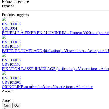
Élément d'échelle
Fixation
Produits suggérés
EN STOCK
CR01004
ÉCHELLE À FIXER EN ALUMINIUM - Hauteur 3920mm (pour échel
EN STOCK
CRVI01107
PATTE DE JUMELAGE (bi-fixation) - Visserie inox - Acier pour éch
EN STOCK
CRVI01108
FIXATION BASSE JUMELAGE (bi-fixation) - Visserie inox - Acier 
EN STOCK
CRVI01301
CRINOLINE au mètre linéaire - Visserie inox - Aluminium
Anoxa
Anoxa
Non
Oui