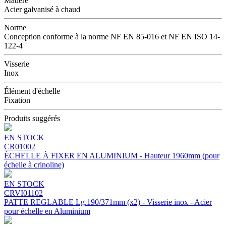
Matière
Acier galvanisé à chaud
Norme
Conception conforme à la norme NF EN 85-016 et NF EN ISO 14-
122-4
Visserie
Inox
Élément d'échelle
Fixation
Produits suggérés
EN STOCK
CR01002
ÉCHELLE À FIXER EN ALUMINIUM - Hauteur 1960mm (pour
échelle à crinoline)
EN STOCK
CRVI01102
PATTE REGLABLE Lg.190/371mm (x2) - Visserie inox - Acier
pour échelle en Aluminium