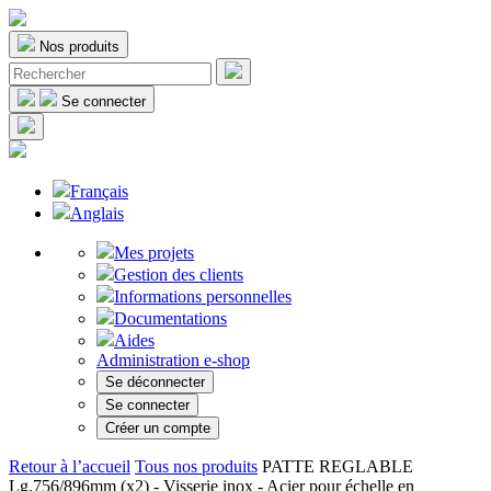
Nos produits
Se connecter
Français
Anglais
Mes projets
Gestion des clients
Informations personnelles
Documentations
Aides
Administration e-shop
Se déconnecter
Se connecter
Créer un compte
Retour à l’accueil
Tous nos produits
PATTE REGLABLE
Lg.756/896mm (x2) - Visserie inox - Acier pour échelle en