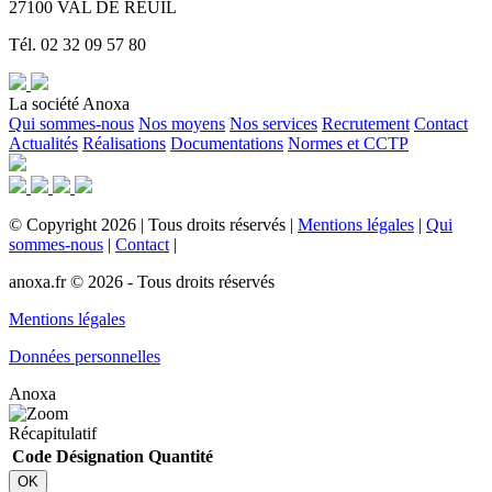
27100 VAL DE REUIL
Tél. 02 32 09 57 80
La société Anoxa
Qui sommes-nous
Nos moyens
Nos services
Recrutement
Contact
Actualités
Réalisations
Documentations
Normes et CCTP
©
Copyright
2026
|
Tous droits réservés
|
Mentions légales
|
Qui
sommes-nous
|
Contact
|
anoxa.fr © 2026 - Tous droits réservés
Mentions légales
Données personnelles
Anoxa
Récapitulatif
Code
Désignation
Quantité
OK