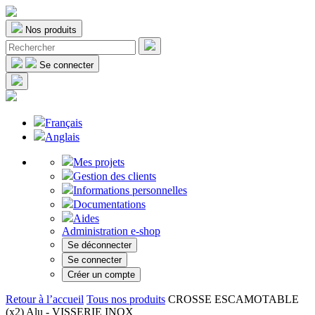
Nos produits
Se connecter
Français
Anglais
Mes projets
Gestion des clients
Informations personnelles
Documentations
Aides
Administration e-shop
Se déconnecter
Se connecter
Créer un compte
Retour à l’accueil
Tous nos produits
CROSSE ESCAMOTABLE
(x2) Alu - VISSERIE INOX