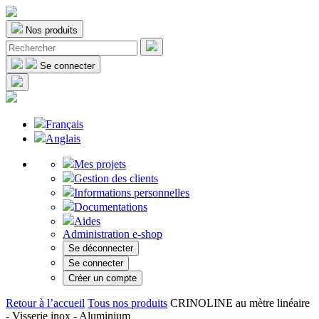
Nos produits
Se connecter
Français
Anglais
Mes projets
Gestion des clients
Informations personnelles
Documentations
Aides
Administration e-shop
Se déconnecter
Se connecter
Créer un compte
Retour à l’accueil
Tous nos produits
CRINOLINE au mètre linéaire
- Visserie inox - Aluminium