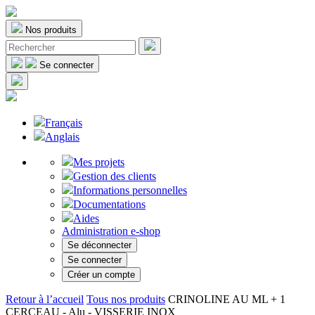
Nos produits
Se connecter
Français
Anglais
Mes projets
Gestion des clients
Informations personnelles
Documentations
Aides
Administration e-shop
Se déconnecter
Se connecter
Créer un compte
Retour à l’accueil
Tous nos produits
CRINOLINE AU ML + 1
CERCEAU - Alu - VISSERIE INOX