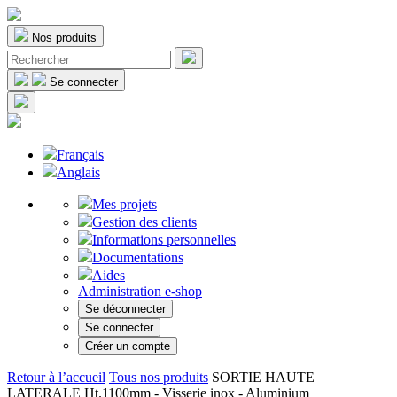
Nos produits
Se connecter
Français
Anglais
Mes projets
Gestion des clients
Informations personnelles
Documentations
Aides
Administration e-shop
Se déconnecter
Se connecter
Créer un compte
Retour à l’accueil
Tous nos produits
SORTIE HAUTE
LATERALE Ht.1100mm - Visserie inox - Aluminium