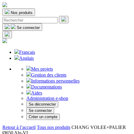
Nos produits
Se connecter
Français
Anglais
Mes projets
Gestion des clients
Informations personnelles
Documentations
Aides
Administration e-shop
Se déconnecter
Se connecter
Créer un compte
Retour à l’accueil
Tous nos produits
CHANG VOLEE+PALIER
Ø650 Alu-VI