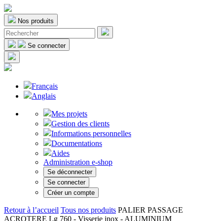
Nos produits
Se connecter
Français
Anglais
Mes projets
Gestion des clients
Informations personnelles
Documentations
Aides
Administration e-shop
Se déconnecter
Se connecter
Créer un compte
Retour à l’accueil
Tous nos produits
PALIER PASSAGE
ACROTERE Lg 760 - Visserie inox - ALUMINIUM