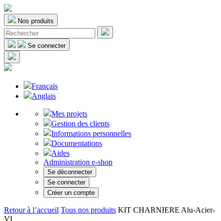
Nos produits
Se connecter
Français
Anglais
Mes projets
Gestion des clients
Informations personnelles
Documentations
Aides
Administration e-shop
Se déconnecter
Se connecter
Créer un compte
Retour à l’accueil
Tous nos produits
KIT CHARNIERE Alu-Acier-
VI