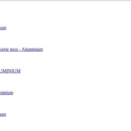
ium
e inox - Aluminium
ALUMINIUM
minium
ium