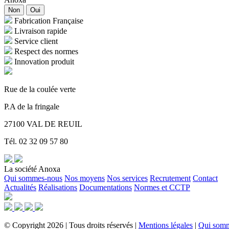
Non
Oui
Fabrication Française
Livraison rapide
Service client
Respect des normes
Innovation produit
Rue de la coulée verte
P.A de la fringale
27100 VAL DE REUIL
Tél. 02 32 09 57 80
La société Anoxa
Qui sommes-nous
Nos moyens
Nos services
Recrutement
Contact
Actualités
Réalisations
Documentations
Normes et CCTP
©
Copyright
2026
|
Tous droits réservés
|
Mentions légales
|
Qui som