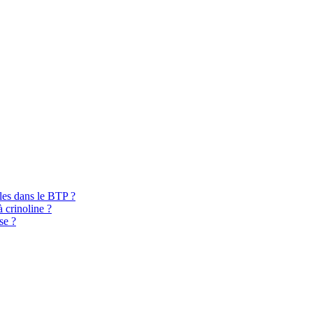
bles dans le BTP ?
à crinoline ?
se ?