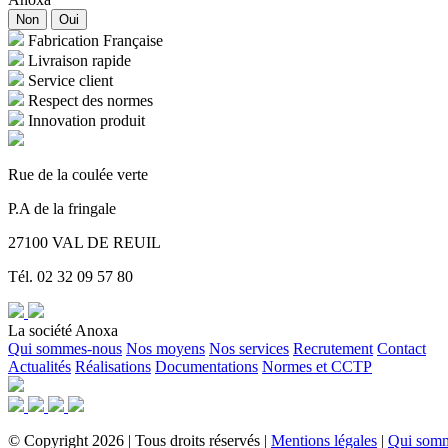
Non
Oui
Fabrication Française
Livraison rapide
Service client
Respect des normes
Innovation produit
Rue de la coulée verte
P.A de la fringale
27100 VAL DE REUIL
Tél. 02 32 09 57 80
La société Anoxa
Qui sommes-nous
Nos moyens
Nos services
Recrutement
Contact
Actualités
Réalisations
Documentations
Normes et CCTP
©
Copyright
2026
|
Tous droits réservés
|
Mentions légales
|
Qui som