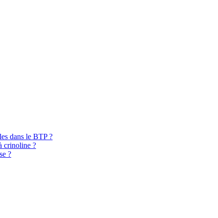
bles dans le BTP ?
à crinoline ?
se ?