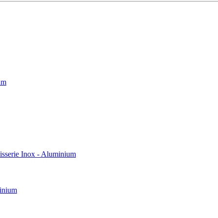
um
rie Inox - Aluminium
inium