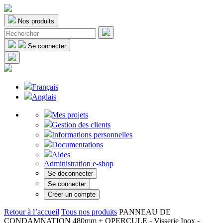
Nos produits
Se connecter
Français
Anglais
Mes projets
Gestion des clients
Informations personnelles
Documentations
Aides
Administration e-shop
Se déconnecter
Se connecter
Créer un compte
Retour à l’accueil
Tous nos produits
PANNEAU DE
CONDAMNATION 480mm + OPERCULE - Visserie Inox -