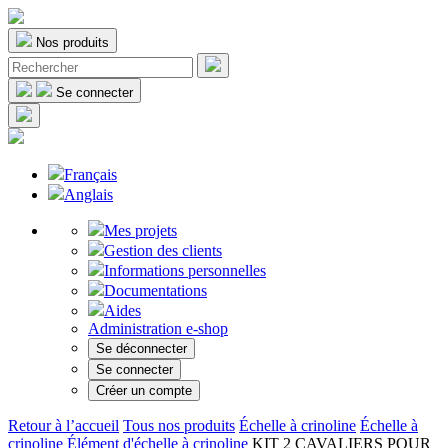
Nos produits
Se connecter
Français
Anglais
Mes projets
Gestion des clients
Informations personnelles
Documentations
Aides
Administration e-shop
Se déconnecter
Se connecter
Créer un compte
Retour à l’accueil
Tous nos produits
Échelle à crinoline
Échelle à
crinoline
Élément d'échelle à crinoline
KIT 2 CAVALIERS POUR