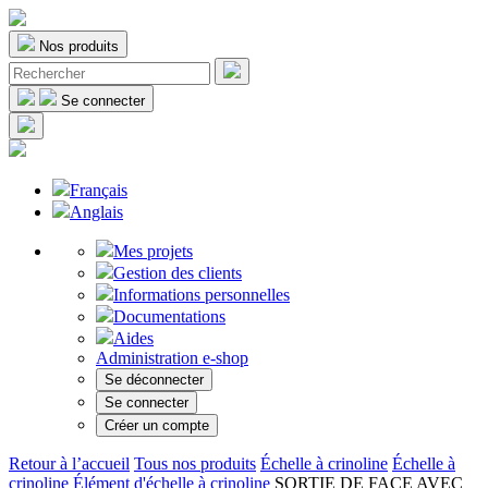
Nos produits
Se connecter
Français
Anglais
Mes projets
Gestion des clients
Informations personnelles
Documentations
Aides
Administration e-shop
Se déconnecter
Se connecter
Créer un compte
Retour à l’accueil
Tous nos produits
Échelle à crinoline
Échelle à
crinoline
Élément d'échelle à crinoline
SORTIE DE FACE AVEC