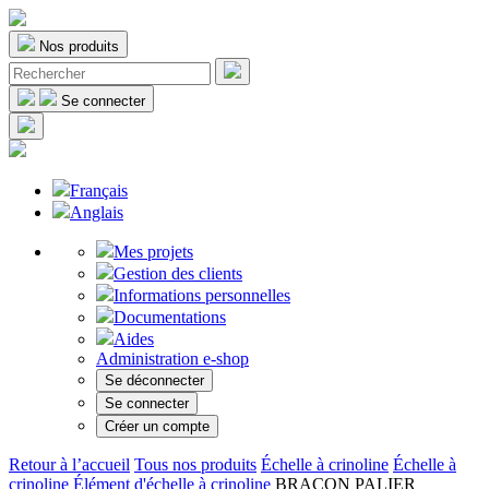
Nos produits
Se connecter
Français
Anglais
Mes projets
Gestion des clients
Informations personnelles
Documentations
Aides
Administration e-shop
Se déconnecter
Se connecter
Créer un compte
Retour à l’accueil
Tous nos produits
Échelle à crinoline
Échelle à
crinoline
Élément d'échelle à crinoline
BRACON PALIER