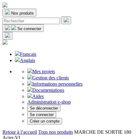
Nos produits
Se connecter
Français
Anglais
Mes projets
Gestion des clients
Informations personnelles
Documentations
Aides
Administration e-shop
Se déconnecter
Se connecter
Créer un compte
Retour à l’accueil
Tous nos produits
MARCHE DE SORTIE 180
Acier-VI