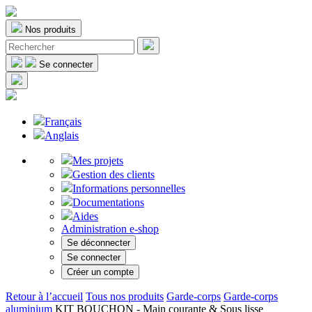
Nos produits
Se connecter
Français
Anglais
Mes projets
Gestion des clients
Informations personnelles
Documentations
Aides
Administration e-shop
Se déconnecter
Se connecter
Créer un compte
Retour à l’accueil
Tous nos produits
Garde-corps
Garde-corps
aluminium
KIT BOUCHON - Main courante & Sous lisse