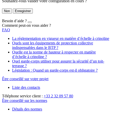
Souhaitez-vous valider votre configuration en cours ?
Non
Enregistrer
Besoin d’aide ?
Comment peut-on vous aider ?
FAQ
La réglementation en vigueur en matière d’échelle à crinoline
Quels sont les équipements de protection collective
indispensables dans le BTP ?
Quelle est la norme de hauteur à respecter en matière
d’échelle à crinoline ?
Quel garde-corps utiliser pour assurer la sécurité d’un toit-
terrasse ?
Législation : Quand un garde-corps est-il obligatoire ?
Être conseillé sur votre projet
Liste des contacts
Téléphone service client :
+33 2 32 09 57 80
Être conseillé sur les normes
Détails des normes