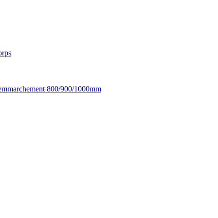
orps
urt- emmarchement 800/900/1000mm