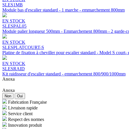
SLES1MB
Module bas d'escalier standard - 1 marche - emmarchement 800mm
EN STOCK
SLESPAL05
Module palier longueur 500mm - Emmarchement 800mm - 2 garde-c
EN STOCK
SLESPLATCOURT-S
Platine de fixation à cheviller pour escalier standard - Model S co
EN STOCK
SLESRAID
Kit raidisseur d'escalier standard - emmarchement 800/900/1000mm
Anoxa
Anoxa
Non
Oui
Fabrication Française
Livraison rapide
Service client
Respect des normes
Innovation produit