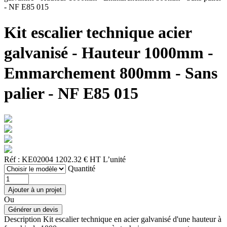
- NF E85 015
Kit escalier technique acier
galvanisé - Hauteur 1000mm -
Emmarchement 800mm - Sans
palier - NF E85 015
Réf : KE02004
1202.32 € HT
L’unité
Quantité
Ou
Description
Kit escalier technique en acier galvanisé d'une hauteur à