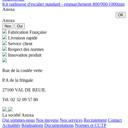
Kit raidisseur d'escalier standard - emmarchement 800/900/1000mm
Anoxa
OK
Anoxa
Non
Oui
Fabrication Française
Livraison rapide
Service client
Respect des normes
Innovation produit
Rue de la coulée verte
P.A de la fringale
27100 VAL DE REUIL
Tél. 02 32 09 57 80
La société Anoxa
Qui sommes-nous
Nos moyens
Nos services
Recrutement
Contact
Actualités
Réalisations
Documentations
Normes et CCTP